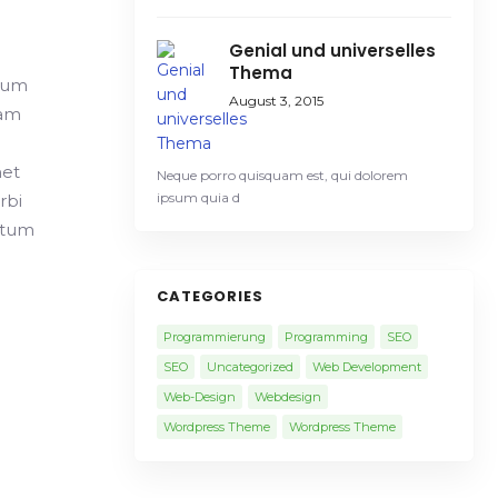
Genial und universelles
Thema
rdum
August 3, 2015
uam
met
Neque porro quisquam est, qui dolorem
ipsum quia d
rbi
ntum
CATEGORIES
Programmierung
Programming
SEO
SEO
Uncategorized
Web Development
Web-Design
Webdesign
Wordpress Theme
Wordpress Theme