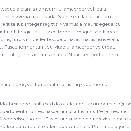
tesque a diam sit amet mi ullamcorper vehicula.
amet nibh viverra malesuada. Nunc sem lacus, accumsan
erit tellus. Integer sagittis. Vivamus a mauris eget arcu
rdiet nibh feugiat est. Fusce tempus magna sed laoreet
rtis, turpis mi pellentesque urna, at mattis risus erat id
. Fusce fermentum, dui vitae ullamcorper volutpat,
rem. Integer et accumsan arcu. Nunc sed porta lorem.
blandit eros, vel hendrerit metus turpis ac metus.
orbi sit amet nulla sed dolor elementum imperdiet. Quis
parturient montes, nascetur ridiculus mus. Pellentesque
Suspendisse laoreet. Fusce ut est sed dolor gravida convallis
s malesuada arcu et scelerisque venenatis. Proin nec egesta