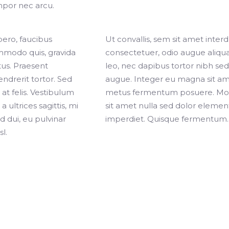
empor nec arcu.
bero, faucibus
Ut convallis, sem sit amet inte
mmodo quis, gravida
consectetuer, odio augue aliq
ctus. Praesent
leo, nec dapibus tortor nibh sed
drerit tortor. Sed
augue. Integer eu magna sit a
t felis. Vestibulum
metus fermentum posuere. Mo
a ultrices sagittis, mi
sit amet nulla sed dolor eleme
 dui, eu pulvinar
imperdiet. Quisque fermentum.
l.