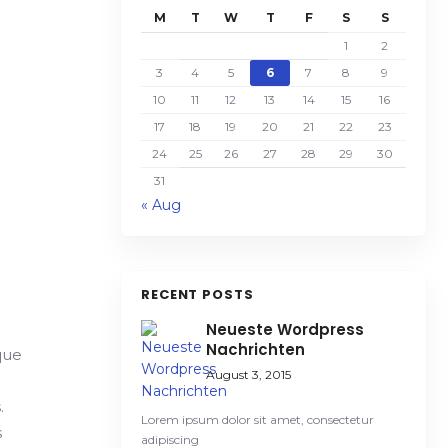
M
T
W
T
F
S
S
1
2
3
4
5
6
7
8
9
10
11
12
13
14
15
16
17
18
19
20
21
22
23
24
25
26
27
28
29
30
31
« Aug
RECENT POSTS
Neueste Wordpress
Nachrichten
que
August 3, 2015
.
Lorem ipsum dolor sit amet, consectetur
s
adipiscing