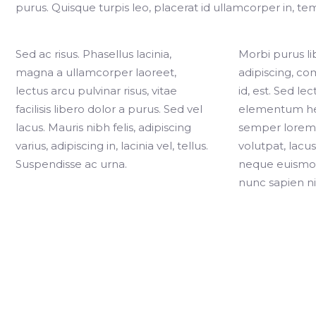
purus. Quisque turpis leo, placerat id ullamcorper in, t
Sed ac risus. Phasellus lacinia,
Morbi purus li
magna a ullamcorper laoreet,
adipiscing, co
lectus arcu pulvinar risus, vitae
id, est. Sed le
facilisis libero dolor a purus. Sed vel
elementum hen
lacus. Mauris nibh felis, adipiscing
semper lorem a
varius, adipiscing in, lacinia vel, tellus.
volutpat, lacus 
Suspendisse ac urna.
neque euismod
nunc sapien nis