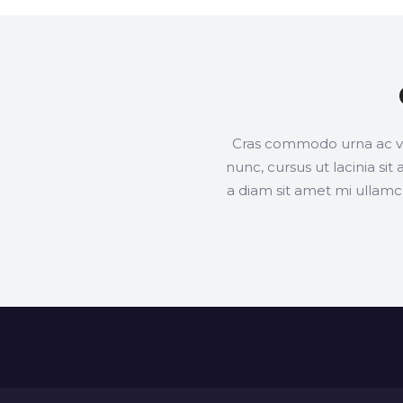
Cras commodo urna ac ve
nunc, cursus ut lacinia si
a diam sit amet mi ullamco