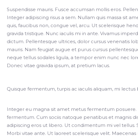
Suspendisse mauris. Fusce accumsan mollis eros. Pellen
Integer adipiscing risus a sem. Nullam quis massa sit 
quis, faucibus non, congue vel, arcu. Ut scelerisque hendr
gravida tristique. Nunc iaculis mi in ante. Vivamus impe
dictum. Pellentesque ultrices, dolor cursus venenatis lobo
mauris. Nam feugiat augue et purus cursus pellentesque
neque tellus sodales ligula, a tempor enim nunc nec lo
Donec vitae gravida ipsum, at pretium lacus.
Quisque fermentum, turpis ac iaculis aliquam, mi lectus 
Integer eu magna sit amet metus fermentum posuere. M
fermentum. Cum sociis natoque penatibus et magnis dis 
adipiscing eros ut libero. Ut condimentum mi vel tellus. 
Morbi vitae ante. Ut laoreet scelerisque velit. Maecena