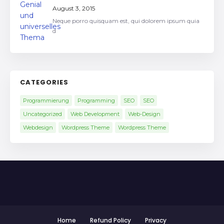
August 3, 2015
Neque porro quisquam est, qui dolorem ipsum quia
d
CATEGORIES
Programmierung
Programming
SEO
SEO
Uncategorized
Web Development
Web-Design
Webdesign
Wordpress Theme
Wordpress Theme
Home
Refund Policy
Privacy