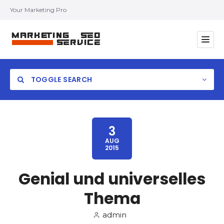
Your Marketing Pro
TOGGLE SEARCH
3
AUG
2015
Category
Genial und universelles
Location
Thema
admin