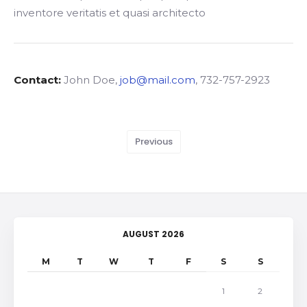
inventore veritatis et quasi architecto
Contact:
John Doe
job@mail.com
732-757-2923
Previous
AUGUST 2026
M
T
W
T
F
S
S
1
2